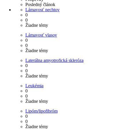
Posledný článok
Lámavosť nechtov
0
0
Žiadne témy
Lámavosť vlasov
0
0
Žiadne témy
Laterálna amyotrofická skleróza
0
0
Žiadne témy
Leukémia
0
0
Žiadne témy
Lipóm/lipofibróm
0
0
Žiadne témy