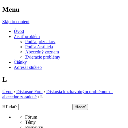
Menu
Sila Zdravia
Skip to content
Úvod
Zistiť problém
Podľa príznakov
Podľa časti tela
Abecedný zoznam
Zvieracie problémy
Články
Adresár služieb
L
Úvod
›
Diskusné Fóra
›
Diskusia k zdravotným problémom –
abecedne zoradené
›
L
Hľadať:
Fórum
Témy
Príspevky