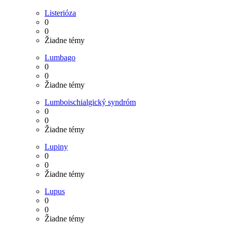
Listerióza
0
0
Žiadne témy
Lumbago
0
0
Žiadne témy
Lumboischialgický syndróm
0
0
Žiadne témy
Lupiny
0
0
Žiadne témy
Lupus
0
0
Žiadne témy