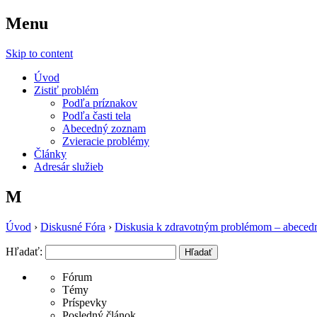
Menu
Sila Zdravia
Skip to content
Úvod
Zistiť problém
Podľa príznakov
Podľa časti tela
Abecedný zoznam
Zvieracie problémy
Články
Adresár služieb
M
Úvod
›
Diskusné Fóra
›
Diskusia k zdravotným problémom – abeced
Hľadať:
Fórum
Témy
Príspevky
Posledný článok