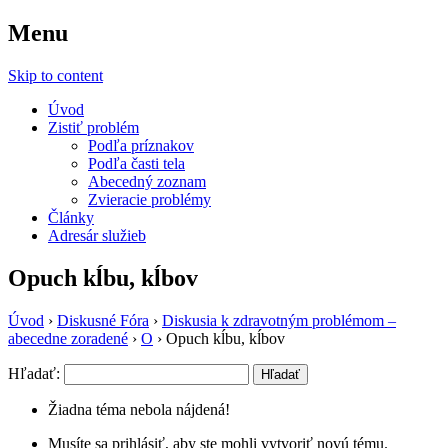
Menu
Sila Zdravia
Skip to content
Úvod
Zistiť problém
Podľa príznakov
Podľa časti tela
Abecedný zoznam
Zvieracie problémy
Články
Adresár služieb
Opuch kĺbu, kĺbov
Úvod
›
Diskusné Fóra
›
Diskusia k zdravotným problémom –
abecedne zoradené
›
O
›
Opuch kĺbu, kĺbov
Hľadať:
Žiadna téma nebola nájdená!
Musíte sa prihlásiť, aby ste mohli vytvoriť novú tému.