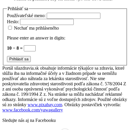
Prihlásiť sa
Používateľské meno:
Heslo:
Nechať ma prihláseného
Please enter an answer in digits:
10 − 8 =
Prihlásiť sa
Portál silazdravia.sk obsahuje informácie týkajúce sa zdravia, ktoré
slúžia iba na informačné účely a v žiadnom prípade sa nemôžu
používať ako náhrada za lekársku starostlivosť. Nie sme
poskytovatelia zdravotnej starostlivosti podľa zákona č. 578/2004 Z
z ani osoba oprávnená vykonávať psychologickú činnosť podľa
zákona č. 199/1994 Z z. Na stránke sa môžu nachádzať reklamné
odkazy. Informácie sú z voľne dostupných zdrojov. Použité obrázky
sú zo stránky
www.pixabay.com
. Obrázky postavičiek vytvorila:
www.facebook.com/yawagallery
Sledujte nás aj na Facebooku