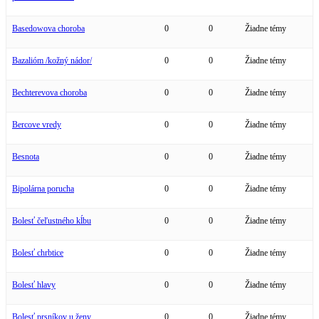
Basedowova choroba
0
0
Žiadne témy
Bazalióm /kožný nádor/
0
0
Žiadne témy
Bechterevova choroba
0
0
Žiadne témy
Bercove vredy
0
0
Žiadne témy
Besnota
0
0
Žiadne témy
Bipolárna porucha
0
0
Žiadne témy
Bolesť čeľustného kĺbu
0
0
Žiadne témy
Bolesť chrbtice
0
0
Žiadne témy
Bolesť hlavy
0
0
Žiadne témy
Bolesť prsníkov u ženy
0
0
Žiadne témy