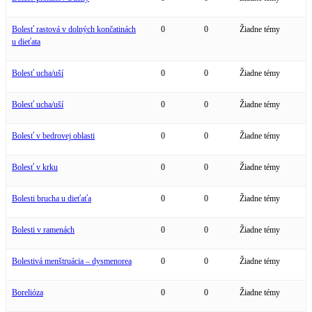
Bolesť rastová v dolných končatinách
0
0
Žiadne témy
u dieťata
Bolesť ucha/uší
0
0
Žiadne témy
Bolesť ucha/uší
0
0
Žiadne témy
Bolesť v bedrovej oblasti
0
0
Žiadne témy
Bolesť v krku
0
0
Žiadne témy
Bolesti brucha u dieťaťa
0
0
Žiadne témy
Bolesti v ramenách
0
0
Žiadne témy
Bolestivá menštruácia – dysmenorea
0
0
Žiadne témy
Borelióza
0
0
Žiadne témy