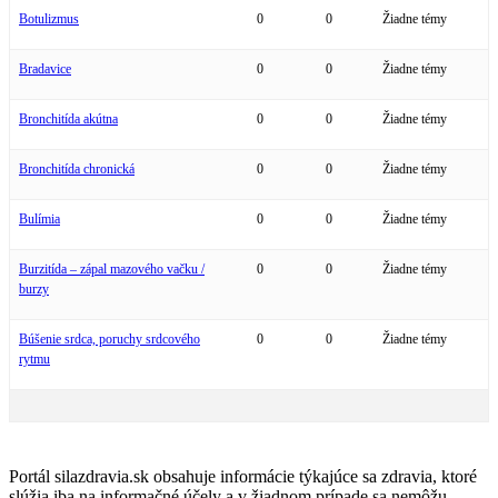
Botulizmus
0
0
Žiadne témy
Bradavice
0
0
Žiadne témy
Bronchitída akútna
0
0
Žiadne témy
Bronchitída chronická
0
0
Žiadne témy
Bulímia
0
0
Žiadne témy
Burzitída – zápal mazového vačku /
0
0
Žiadne témy
burzy
Búšenie srdca, poruchy srdcového
0
0
Žiadne témy
rytmu
Portál silazdravia.sk obsahuje informácie týkajúce sa zdravia, ktoré
slúžia iba na informačné účely a v žiadnom prípade sa nemôžu