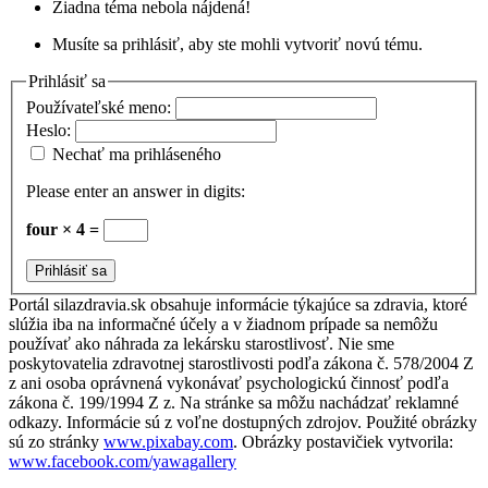
Žiadna téma nebola nájdená!
Musíte sa prihlásiť, aby ste mohli vytvoriť novú tému.
Prihlásiť sa
Používateľské meno:
Heslo:
Nechať ma prihláseného
Please enter an answer in digits:
four × 4 =
Prihlásiť sa
Portál silazdravia.sk obsahuje informácie týkajúce sa zdravia, ktoré
slúžia iba na informačné účely a v žiadnom prípade sa nemôžu
používať ako náhrada za lekársku starostlivosť. Nie sme
poskytovatelia zdravotnej starostlivosti podľa zákona č. 578/2004 Z
z ani osoba oprávnená vykonávať psychologickú činnosť podľa
zákona č. 199/1994 Z z. Na stránke sa môžu nachádzať reklamné
odkazy. Informácie sú z voľne dostupných zdrojov. Použité obrázky
sú zo stránky
www.pixabay.com
. Obrázky postavičiek vytvorila:
www.facebook.com/yawagallery