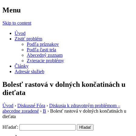
Menu
Sila Zdravia
Skip to content
Úvod
Zistiť problém
Podľa príznakov
Podľa časti tela
Abecedný zoznam
Zvieracie problémy
Články
Adresár služieb
Bolesť rastová v dolných končatinách u
dieťata
Úvod
›
Diskusné Fóra
›
Diskusia k zdravotným problémom –
abecedne zoradené
›
B
›
Bolesť rastová v dolných končatinách u
dieťata
Hľadať: