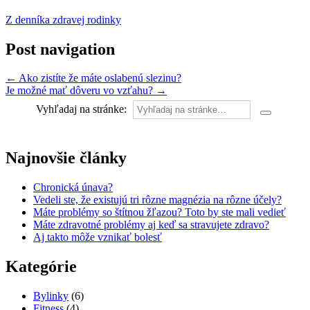
Z denníka zdravej rodinky
Post navigation
←
Ako zistíte že máte oslabenú slezinu?
Je možné mať dôveru vo vzťahu?
→
Vyhľadaj na stránke:
Najnovšie články
Chronická únava?
Vedeli ste, že existujú tri rôzne magnézia na rôzne účely?
Máte problémy so štítnou žľazou? Toto by ste mali vedieť
Máte zdravotné problémy aj keď sa stravujete zdravo?
Aj takto môže vznikať bolesť
Kategórie
Bylinky
(6)
Fitness
(4)