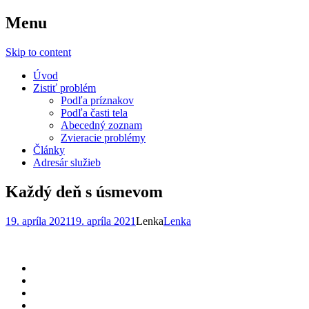
Menu
Sila Zdravia
Skip to content
Úvod
Zistiť problém
Podľa príznakov
Podľa časti tela
Abecedný zoznam
Zvieracie problémy
Články
Adresár služieb
Každý deň s úsmevom
19. apríla 2021
19. apríla 2021
Lenka
Lenka