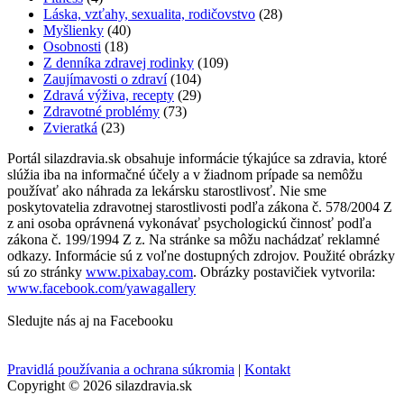
Láska, vzťahy, sexualita, rodičovstvo
(28)
Myšlienky
(40)
Osobnosti
(18)
Z denníka zdravej rodinky
(109)
Zaujímavosti o zdraví
(104)
Zdravá výživa, recepty
(29)
Zdravotné problémy
(73)
Zvieratká
(23)
Portál silazdravia.sk obsahuje informácie týkajúce sa zdravia, ktoré
slúžia iba na informačné účely a v žiadnom prípade sa nemôžu
používať ako náhrada za lekársku starostlivosť. Nie sme
poskytovatelia zdravotnej starostlivosti podľa zákona č. 578/2004 Z
z ani osoba oprávnená vykonávať psychologickú činnosť podľa
zákona č. 199/1994 Z z. Na stránke sa môžu nachádzať reklamné
odkazy. Informácie sú z voľne dostupných zdrojov. Použité obrázky
sú zo stránky
www.pixabay.com
. Obrázky postavičiek vytvorila:
www.facebook.com/yawagallery
Sledujte nás aj na Facebooku
Pravidlá používania a ochrana súkromia
|
Kontakt
Copyright © 2026 silazdravia.sk